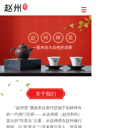
赵
州
禅
茶
一股来自大自然的清香
关于我们
“赵州茶”渊源来自唐代驻锡于柏林禅寺
的一代禅门宗师——从谂禅师（赵州和尚）
提出的“吃茶去”公案，从谂禅师在赵州修行
期间，以“吃茶去”一语来接引学人，使其领