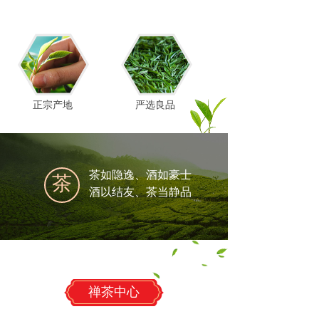
正宗产地
严选良品
茶如隐逸、酒如豪士
茶
酒以结友、茶当静品
禅茶中心