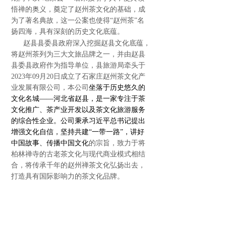
悟禅的奥义，奠定了赵州茶文化的基础，成
为了著名典故，这一公案也使得“赵州茶”名
扬四海，具有深刻的历史文化底蕴。
赵县县委县政府深入挖掘赵县文化底蕴，
将赵州茶列为三大文旅品牌之一，并由赵县
县委县政府作为指导单位，县旅游局牵头
于
2023年09月20日
成立了石家庄赵州茶文化产
业发展有限公司，本公司
坐落于历史悠久的
文化名城——河北省赵县，是一家专注于茶
文化推广、茶产业开发以及茶文化旅游服务
的综合性企业。公司秉承习近平总书记提出
增强文化自信，坚持共建“一带一路”，讲好
中国故事、传播中国文化
的宗旨，致力于将
柏林禅寺的古老茶文化与现代商业模式相结
合，将传承千年的赵州禅茶文化弘扬出去，
打造具有国际影响力的茶文化品牌。